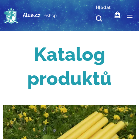
Hledat
Alue.cz
- eshop
Katalog
produktů