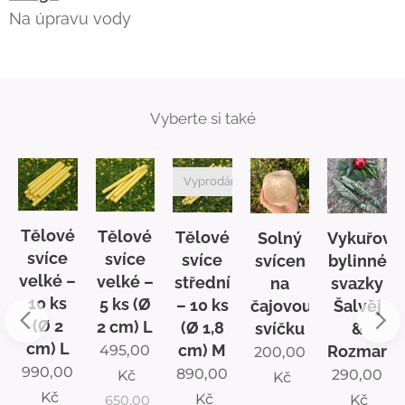
Na úpravu vody
Vyberte si také
no
Vyprodáno
Tělové
Tělové
Tělové
Vykuřova
Solný
é
svíce
svíce
svíce
bylinné
svícen
velké –
velké –
střední
svazky
na
10 ks
5 ks (Ø
– 10 ks
Šalvěj
čajovou
(Ø 2
2 cm) L
(Ø 1,8
&
svíčku
cm) L
cm) M
Rozmarý
495,00
200,00
990,00
890,00
290,00
Kč
Kč
Kč
Kč
Kč
650,00