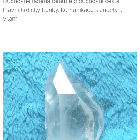
Duchovně laděná beletrie o duchovní cestě
hlavní hrdinky Lenky. Komunikace s anděly a
vílami