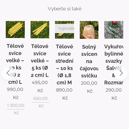
Vyberte si také
no
Vyprodáno
Tělové
Tělové
Tělové
Vykuřova
Solný
é
svíce
svíce
svíce
bylinné
svícen
velké –
velké –
střední
svazky
na
10 ks
5 ks (Ø
– 10 ks
Šalvěj
čajovou
(Ø 2
2 cm) L
(Ø 1,8
&
svíčku
cm) L
cm) M
Rozmarý
495,00
200,00
990,00
890,00
290,00
Kč
Kč
Kč
Kč
Kč
650,00
1 300,00
Kč
Kč