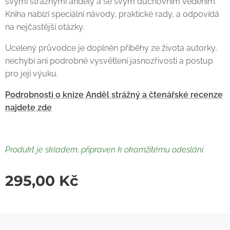
svými strážnými anděly a se svým duchovním vedením.
Kniha nabízí speciální návody, praktické rady, a odpovídá
na nejčastější otázky.
Ucelený průvodce je doplněn příběhy ze života autorky,
nechybí ani podrobné vysvětlení jasnozřivosti a postup
pro její výuku.
Podrobnosti o knize Anděl strážný a čtenářské recenze
najdete zde
Produkt je skladem, připraven k okamžitému odeslání
295,00
Kč