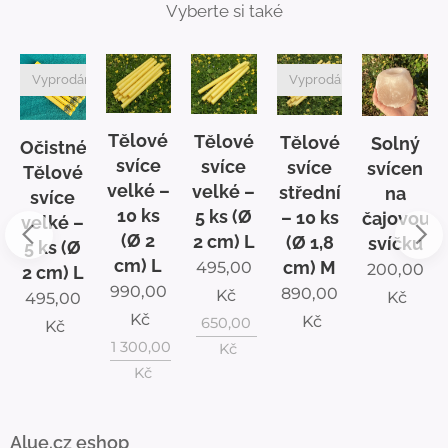
Vyberte si také
Vyprodáno
Vyprodáno
Tělové
Tělové
Tělové
Solný
é
Očistné
svíce
svíce
svíce
svícen
Tělové
velké –
velké –
střední
na
svíce
10 ks
5 ks (Ø
– 10 ks
čajovou
velké –
(Ø 2
2 cm) L
(Ø 1,8
svíčku
5 ks (Ø
cm) L
cm) M
495,00
200,00
2 cm) L
990,00
890,00
Kč
Kč
495,00
Kč
Kč
650,00
Kč
1 300,00
Kč
Kč
Alue.cz eshop