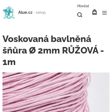
Hledat
Alue.cz
- eshop
Voskovaná bavlněná
šňůra Ø 2mm RŮŽOVÁ -
1m