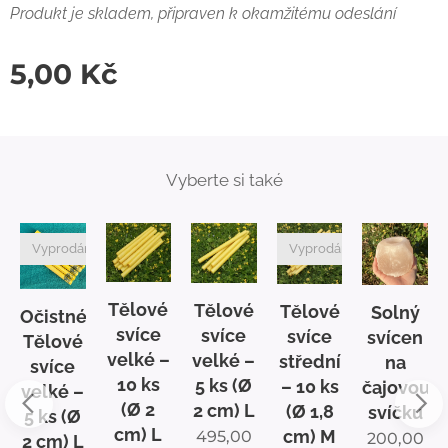
Produkt je skladem, připraven k okamžitému odeslání
5,00
Kč
Vyberte si také
Vyprodáno
Vyprodáno
Tělové
Tělové
Tělové
Solný
é
Očistné
svíce
svíce
svíce
svícen
Tělové
velké –
velké –
střední
na
svíce
10 ks
5 ks (Ø
– 10 ks
čajovou
velké –
(Ø 2
2 cm) L
(Ø 1,8
svíčku
5 ks (Ø
cm) L
cm) M
495,00
200,00
2 cm) L