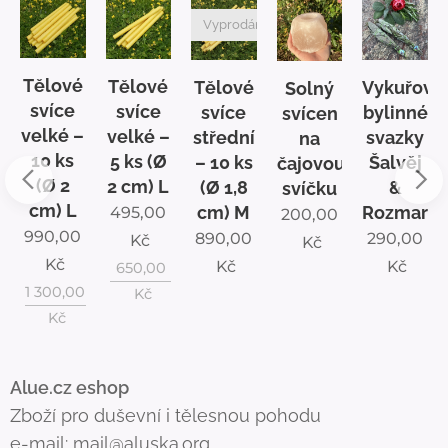
no
Vyprodáno
Tělové
Tělové
Tělové
Vykuřova
Solný
é
svíce
svíce
svíce
bylinné
svícen
velké –
velké –
střední
svazky
na
10 ks
5 ks (Ø
– 10 ks
Šalvěj
čajovou
(Ø 2
2 cm) L
(Ø 1,8
&
svíčku
cm) L
cm) M
Rozmarý
495,00
200,00
990,00
890,00
290,00
Kč
Kč
Kč
Kč
Kč
650,00
1 300,00
Kč
Kč
Alue.cz eshop
Zboží pro duševní i tělesnou pohodu
e-mail:
mail@aluska.org