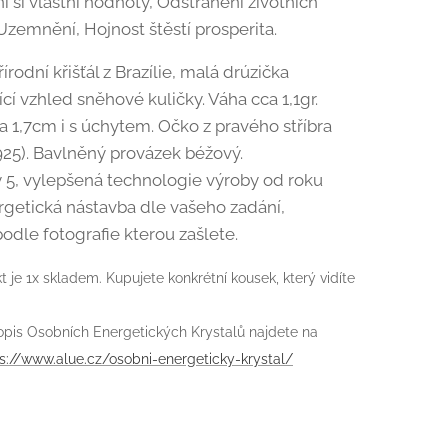
si vlastní hodnoty, Odstranění životních
Uzemnění, Hojnost štěstí prosperita.
řírodní křišťál z Brazílie, malá drúzička
cí vzhled sněhové kuličky. Váha cca 1,1gr.
 1,7cm i s úchytem. Očko z pravého stříbra
925). Bavlněný provázek béžový.
y 5, vylepšená technologie výroby od roku
rgetická nástavba dle vašeho zadání,
odle fotografie kterou zašlete.
 je 1x skladem. Kupujete konkrétní kousek, který vidíte
pis Osobních Energetických Krystalů najdete na
s://www.alue.cz/osobni-energeticky-krystal/