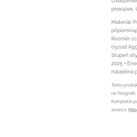
Uvědomění 
překážek, 
Materiál: P
připomínají
Rozměr cca
(ryzost Ag
Stupeň síl
2025 + Ene
naladěná p
Tento produkt
na fotografii.
Kompletní po
stránce:
http