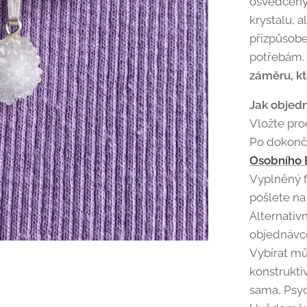
osvědčenýc
krystalu, 
přizpůsoben
potřebám. 
záměru, kt
Jak objedn
Vložte pro
Po dokonče
Osobního 
Vyplněný f
pošlete na
Alternativ
objednávce
Vybírat mů
konstrukti
sama, Psych