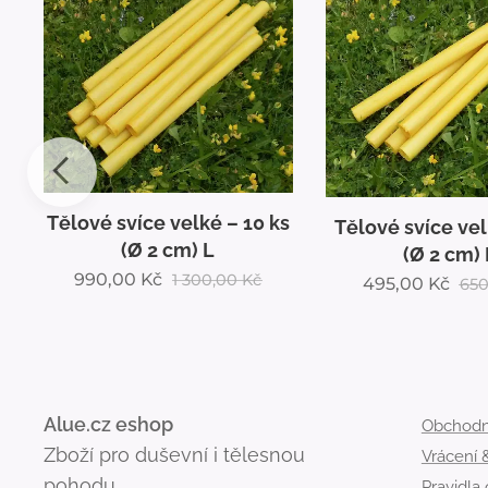
Tělové svíce velké – 10 ks
Tělové svíce vel
(Ø 2 cm) L
(Ø 2 cm) 
990,00
Kč
1 300,00
Kč
495,00
Kč
650
Alue.cz eshop
Obchodn
Zboží pro duševní i tělesnou
Vrácení
pohodu
Pravidla