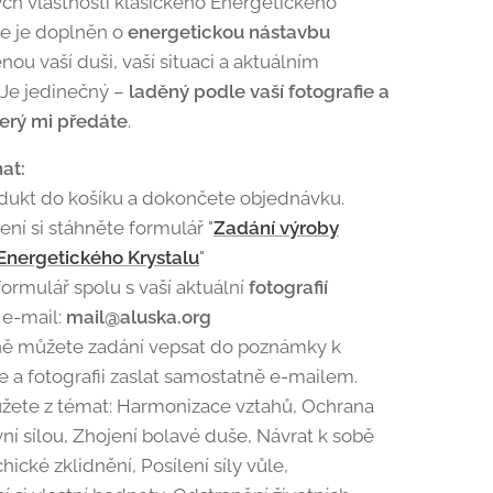
h vlastností klasického Energetického
ale je doplněn o
energetickou nástavbu
ou vaší duši, vaší situaci a aktuálním
Je jedinečný –
laděný podle vaší fotografie a
erý mi předáte
.
at:
dukt do košíku a dokončete objednávku.
ní si stáhněte formulář
"
Zadání výroby
Energetického Krystalu
"
ormulář spolu s vaší aktuální
fotografií
 e-mail:
mail@aluska.org
ně můžete zadání vepsat do poznámky k
 a fotografii zaslat samostatně e-mailem.
žete z témat: Harmonizace vztahů, Ochrana
vní sílou, Zhojení bolavé duše, Návrat k sobě
ické zklidnění, Posílení síly vůle,