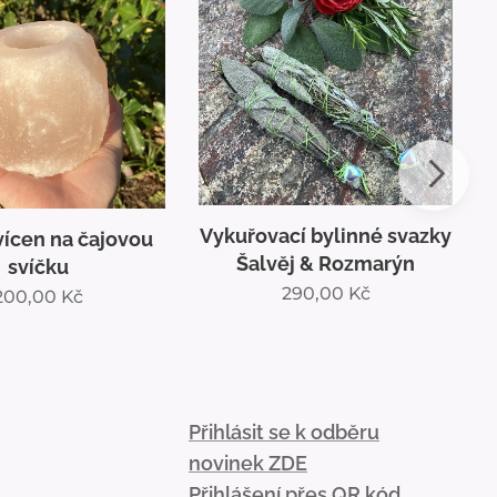
Vykuřovací bylinné svazky
vícen na čajovou
V
Šalvěj & Rozmarýn
svíčku
290,00
Kč
200,00
Kč
Přihlásit se k odběru
novinek ZDE
Přihlášení přes QR kód
💌