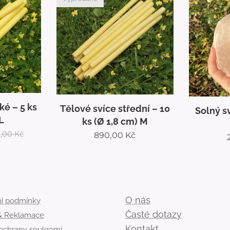
ké – 5 ks
Tělové svíce střední – 10
Solný s
L
ks (Ø 1,8 cm) M
,00
Kč
890,00
Kč
O nás
í podmínky
Časté dotazy
 & Reklamace
Kontakt
 ochrany soukromí