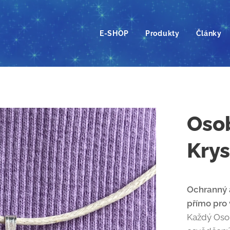
E-SHOP
Produkty
Články
Osob
Krys
Ochranný a
přímo pro 
Každý Osob