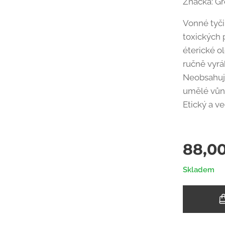
Značka: Gr
Vonné tyči
toxických p
éterické o
ručně vyrá
Neobsahují
umělé vůn
Etický a v
88,0
Skladem