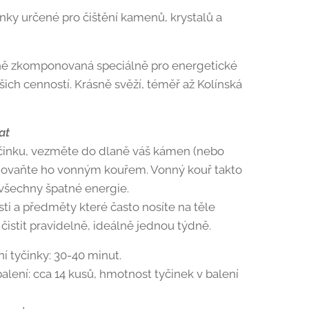
nky určené pro čištění kamenů, krystalů a
ně zkomponovaná speciálně pro energetické
šich cenností. Krásně svěží, téměř až Kolínská
at
činku, vezměte do dlaně váš kámen (nebo
 ovaňte ho vonným kouřem. Vonný kouř takto
všechny špatné energie.
ti a předměty které často nosíte na těle
 čistit pravidelně, ideálně jednou týdně.
í tyčinky: 30-40 minut.
balení: cca 14 kusů, hmotnost tyčinek v balení