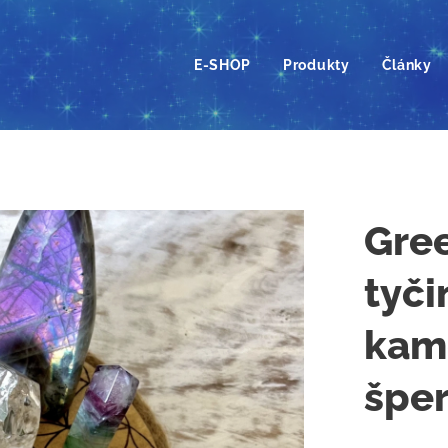
E-SHOP
Produkty
Články
Gre
tyči
kame
špe