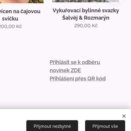
Vykuřovací bylinné svazky
vícen na čajovou
V
Šalvěj & Rozmarýn
svíčku
290,00
Kč
200,00
Kč
Přihlásit se k odběru
novinek ZDE
Přihlášení přes QR kód
💌
Přijmout nezbytné
Přijmout vše