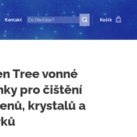
Kontakt
Košík
en Tree vonné
nky pro čištění
nů, krystalů a
rků