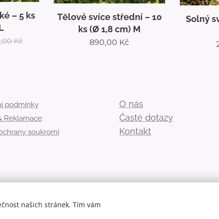
ké – 5 ks
Tělové svíce střední – 10
Solný s
L
ks (Ø 1,8 cm) M
,00
Kč
890,00
Kč
O nás
í podmínky
Časté dotazy
 & Reklamace
Kontakt
 ochrany soukromí
ečnost našich stránek. Tím vám