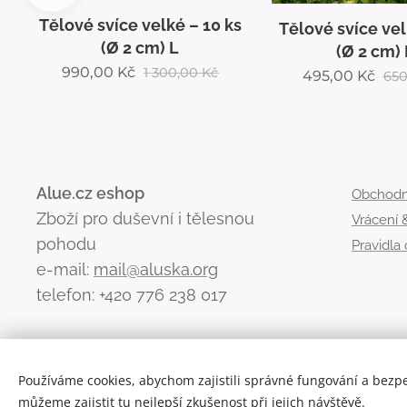
Tělové svíce velké – 10 ks
Tělové svíce vel
(Ø 2 cm) L
(Ø 2 cm) 
990,00
Kč
1 300,00
Kč
495,00
Kč
650
Alue.cz eshop
Obchodn
Zboží pro duševní i tělesnou
Vrácení
pohodu
Pravidla
e-mail:
mail@aluska.org
telefon: +420 776 238 017
Používáme cookies, abychom zajistili správné fungování a bezp
můžeme zajistit tu nejlepší zkušenost při jejich návštěvě.