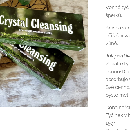
Vonné tyči
šperků.
Krásná vů
očištění va
vůně.
Jak použív
Zapalte ty
cennost) a
absorbuje 
Své cennos
byste měli
Doba hořen
Tyčinek v 
15gr