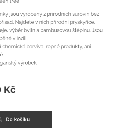
een tree
nky jsou vyrobeny z přírodních surovin bez
řísad. Najdete v nich přírodní pryskyřice,
leje, výběr bylin a bambusovou štěpinu. Jsou
běné v Indii.
 chemická barviva, ropné produkty, ani
ě.
eganský výrobek
0
Kč
Do košíku