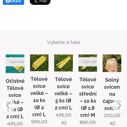
Share
Vyberte si také
Vyprodáno
Vyprodáno
Tělové
Tělové
Tělové
Solný
é
Očistné
svíce
svíce
svíce
svícen
Tělové
velké –
velké –
střední
na
svíce
10 ks
5 ks (Ø
– 10 ks
čajovou
velké –
(Ø 2
2 cm) L
(Ø 1,8
svíčku
5 ks (Ø
cm) L
cm) M
495,00
200,00
2 cm) L
990,00
890,00
Kč
Kč
495,00