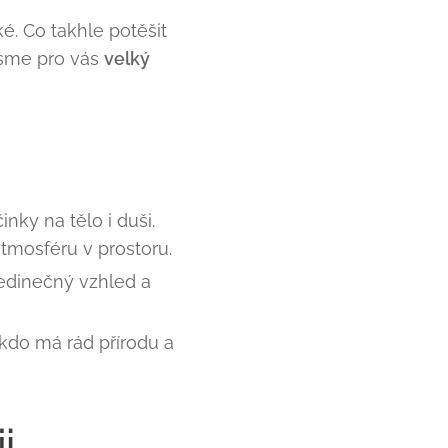
ké. Co takhle potěšit
 jsme pro vás
velký
nky na tělo i duši.
atmosféru v prostoru.
edinečný vzhled a
 kdo má rád přírodu a
i