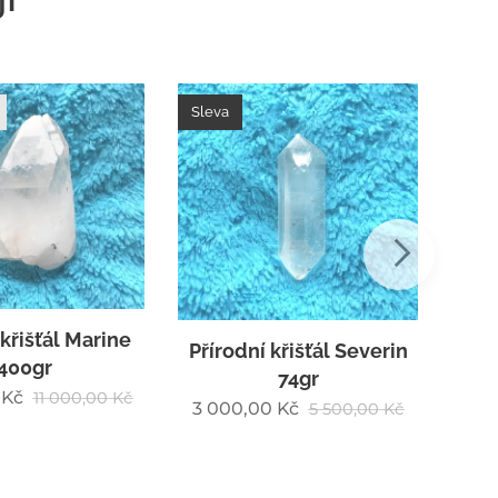
Sleva
Slev
Přírodní křišťál Eridani
křišťál Severin
202gr
74gr
5 9
7 000,00
Kč
9 500,00
Kč
Kč
5 500,00
Kč