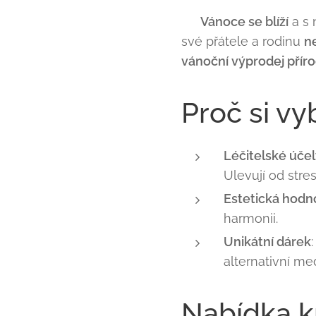
🎄
Vánoce se blíží
a s 
své přátele a rodinu
n
vánoční výprodej příro
Proč si vyb
Léčitelské úče
Ulevují od stre
Estetická hodn
harmonii.
Unikátní dárek
alternativní me
Nabídka k