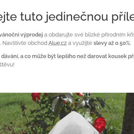
e tuto jedinečnou příle
 vánoční výprodej
a obdarujte své blízké přírodním kři
í. Navštivte obchod
Alue.cz
a využijte
slevy až o 50%
.
dávání, a co může být lepšího než darovat kousek př
štěvu!