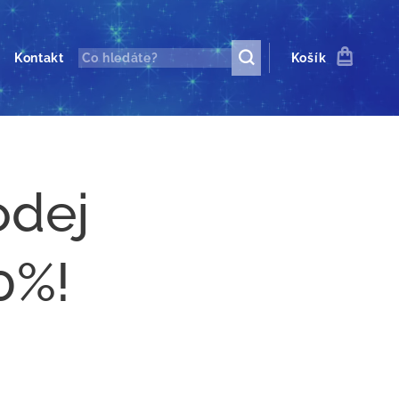
Kontakt
Košík
odej
0%!