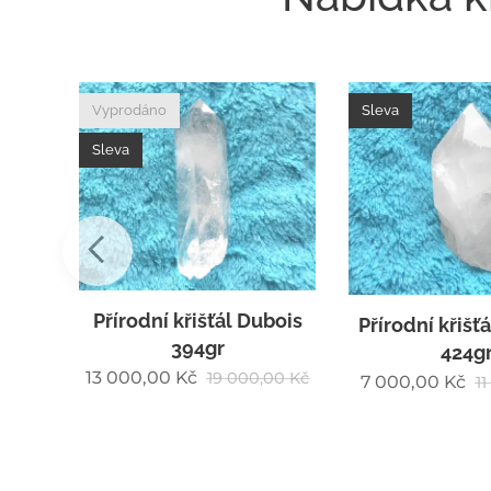
Sleva
Sleva
bois
Přírodní křišťál Laurent
Přírodní křišť
424gr
352g
00
Kč
7 000,00
Kč
11 000,00
Kč
9 500,00
Kč
12