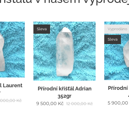
Vyprodáno
Sleva
Sleva
Přírodní křišťál Marine
ál Adrian
Přírodní 
400gr
r
5 900,00
Kč
11 000,00
Kč
 000,00
Kč
3 000,00