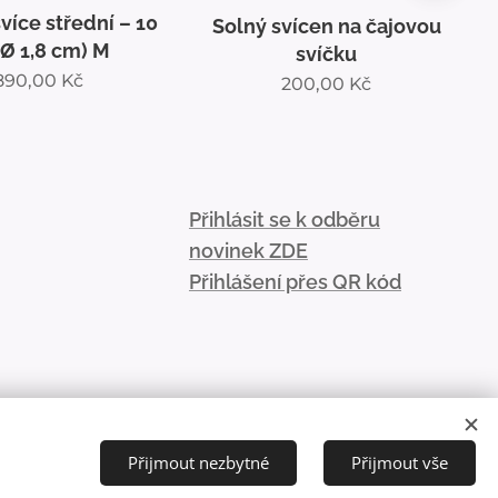
Vykuřovací bylinné svazky
vícen na čajovou
V
Šalvěj & Rozmarýn
svíčku
290,00
Kč
200,00
Kč
Přihlásit se k odběru
novinek ZDE
Přihlášení přes QR kód
💌
Přijmout nezbytné
Přijmout vše