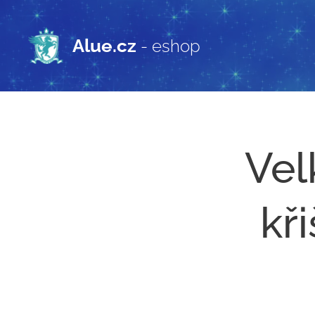
Alue.cz
- eshop
Vel
kř