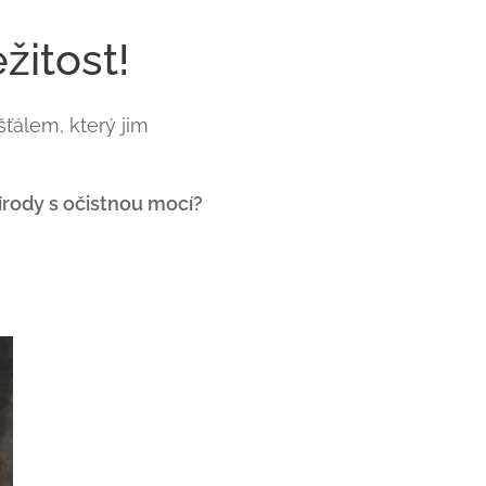
žitost!
šťálem, který jim
írody s očistnou mocí?