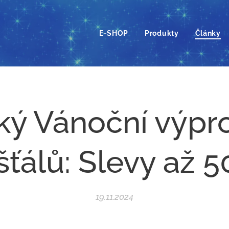
E-SHOP
Produkty
Články
ký Vánoční výpr
išťálů: Slevy až 5
19.11.2024