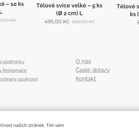
ké – 5 ks
Tělové svíce střední – 10
Solný s
L
ks (Ø 1,8 cm) M
,00
Kč
890,00
Kč
O nás
í podmínky
Časté dotazy
 & Reklamace
Kontakt
 ochrany soukromí
ečnost našich stránek. Tím vám
© 2026 Alue.cz
Cookies