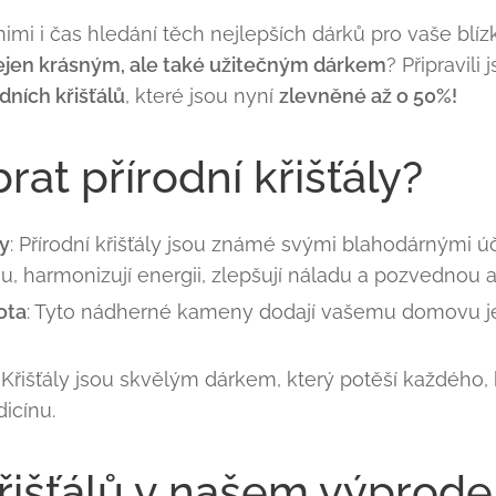
nimi i čas hledání těch nejlepších dárků pro vaše blíz
ejen krásným, ale také užitečným dárkem
? Připravili
dních křišťálů
, které jsou nyní
zlevněné až o 50%!
rat přírodní křišťály?
ly
: Přírodní křišťály jsou známé svými blahodárnými úči
su, harmonizují energii, zlepšují náladu a pozvednou 
ota
: Tyto nádherné kameny dodají vašemu domovu j
: Křišťály jsou skvělým dárkem, který potěší každého,
dicínu.
řišťálů v našem výprodej