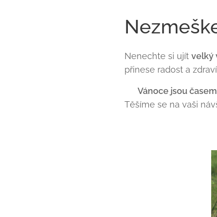
Nezmeškejt
Nenechte si ujít
velký
přinese radost a zdrav
🎁
Vánoce jsou časem 
Těšíme se na vaši náv