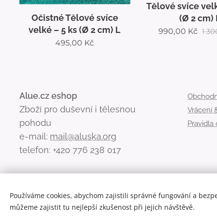
Tělové svíce velké – 10 ks
Tělové svíce vel
(Ø 2 cm) L
(Ø 2 cm) 
990,00
Kč
1 300,00
Kč
495,00
Kč
650
Alue.cz eshop
Obchodn
Zboží pro duševní i tělesnou
Vrácení
pohodu
Pravidla
e-mail:
mail@aluska.org
telefon: +420 776 238 017
Používáme cookies, abychom zajistili správné fungování a bezp
můžeme zajistit tu nejlepší zkušenost při jejich návštěvě.