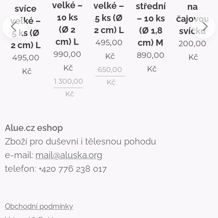
velké –
velké –
střední
na
svíce
10 ks
5 ks (Ø
– 10 ks
čajovou
velké –
(Ø 2
2 cm) L
(Ø 1,8
svíčku
5 ks (Ø
cm) L
cm) M
495,00
200,00
2 cm) L
990,00
890,00
Kč
Kč
495,00
Kč
Kč
650,00
Kč
1 300,00
Kč
Kč
Alue.cz eshop
Zboží pro duševní i tělesnou pohodu
e-mail:
mail@aluska.org
telefon: +420 776 238 017
Obchodní podmínky