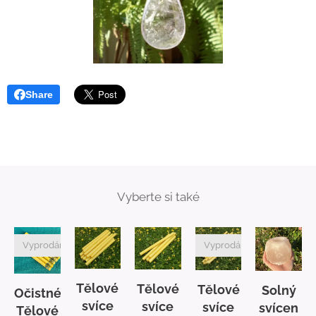
Share
Vyberte si také
Vyprodáno
Vyprodáno
Tělové
Tělové
Tělové
Solný
é
Očistné
svíce
svíce
svíce
svícen
Tělové