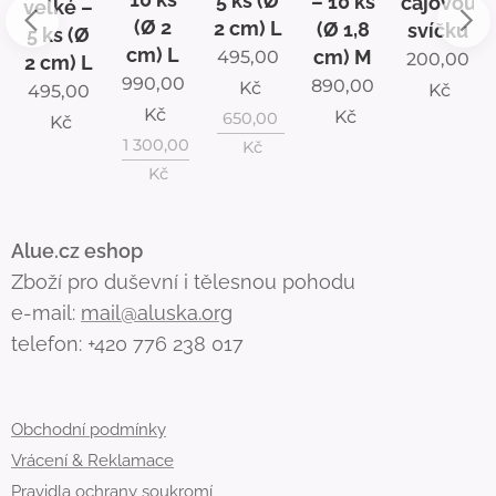
5 ks (Ø
– 10 ks
čajovou
velké –
(Ø 2
2 cm) L
(Ø 1,8
svíčku
5 ks (Ø
cm) L
cm) M
495,00
200,00
2 cm) L
990,00
890,00
Kč
Kč
495,00
Kč
Kč
650,00
Kč
1 300,00
Kč
Kč
Alue.cz eshop
Zboží pro duševní i tělesnou pohodu
e-mail:
mail@aluska.org
telefon: +420 776 238 017
Obchodní podmínky
Vrácení & Reklamace
Pravidla ochrany soukromí