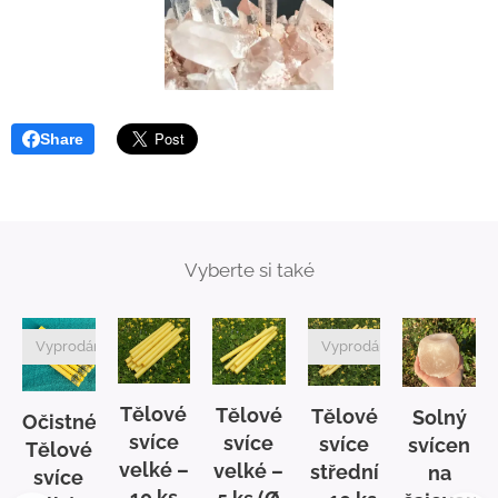
Share
Vyberte si také
Vyprodáno
Vyprodáno
Tělové
Tělové
Tělové
Solný
é
Očistné
svíce
svíce
svíce
svícen
Tělové
velké –
velké –
střední
na
svíce
10 ks