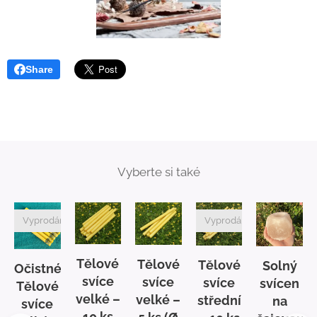
Share
Vyberte si také
Vyprodáno
Vyprodáno
Tělové
Tělové
Tělové
Solný
é
Očistné
svíce
svíce
svíce
svícen
Tělové
velké –
velké –
střední
na
svíce
10 ks