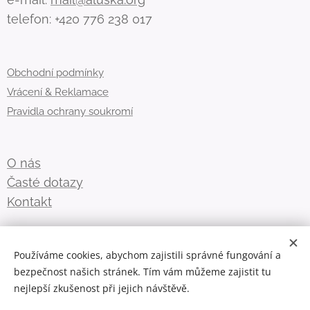
telefon: +420 776 238 017
Obchodní podmínky
Vrácení & Reklamace
Pravidla ochrany soukromí
O nás
Časté dotazy
Kontakt
Přihlásit se k odběru novinek ZDE
Používáme cookies, abychom zajistili správné fungování a
bezpečnost našich stránek. Tím vám můžeme zajistit tu
Přihlášení přes QR kód
💌
nejlepší zkušenost při jejich návštěvě.