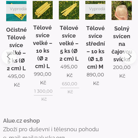
Vyprodáno
Vyprodáno
Tělové
Tělové
Tělové
Solný
é
Očistné
svíce
svíce
svíce
svícen
Tělové
velké –
velké –
střední
na
svíce
10 ks
5 ks (Ø
– 10 ks
čajovou
velké –
(Ø 2
2 cm) L
(Ø 1,8
svíčku
5 ks (Ø
cm) L
cm) M
495,00
200,00
2 cm) L
990,00
890,00
Kč
Kč
495,00
Kč
Kč
650,00
Kč
1 300,00
Kč
Kč
Alue.cz eshop
Zboží pro duševní i tělesnou pohodu
e-mail:
mail@aluska.org